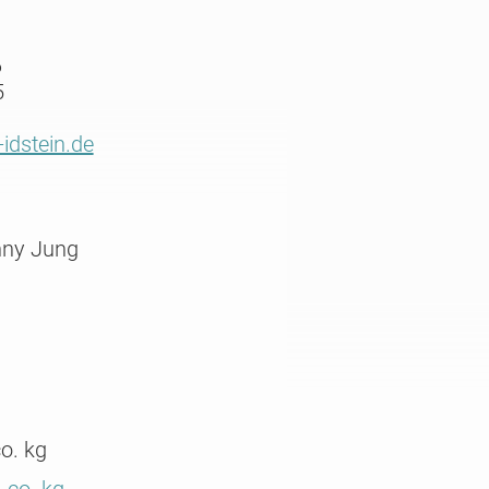
6
5
idstein.de
nny Jung
o. kg